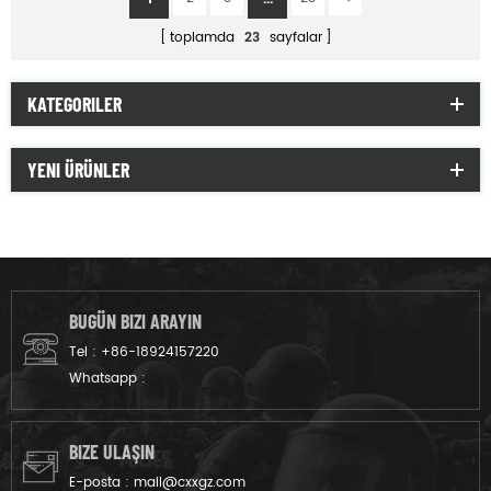
toplamda
23
sayfalar
KATEGORILER
YENI ÜRÜNLER
BUGÜN BIZI ARAYIN
Tel :
+86-18924157220
Whatsapp :
BIZE ULAŞIN
E-posta :
mail@cxxgz.com