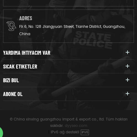
ADRES
Flr.6, No. 128 Jiangyuan Street, Tianhe District, Guangzhou,
China
YARDIMA IHTIYACIM VAR
SICAK ETIKETLER
BIZI BUL
ABONE OL
© China xinxing guangzhou import & export co., ltd. Tüm hakları
saklıdır.
dyyseo.com
|
IPv6 ağ destekli
IPV6