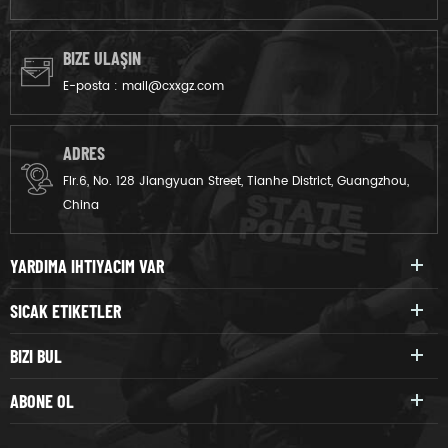
BIZE ULAŞIN
E-posta :
mail@cxxgz.com
ADRES
Flr.6, No. 128 Jiangyuan Street, Tianhe District, Guangzhou,
China
YARDIMA IHTIYACIM VAR
SICAK ETIKETLER
BIZI BUL
ABONE OL