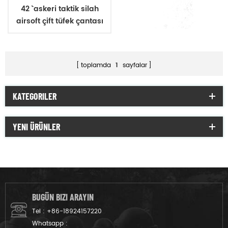
42 `` askeri taktik silah
airsoft çift tüfek çantası
taşımak
toplamda
1
sayfalar
KATEGORILER
YENI ÜRÜNLER
BUGÜN BIZI ARAYIN
Tel :
+86-18924157220
Whatsapp :