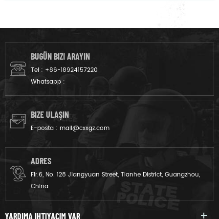
BUGÜN BIZI ARAYIN
Tel :
+86-18924157220
Whatsapp :
BIZE ULAŞIN
E-posta :
mail@cxxgz.com
ADRES
Flr.6, No. 128 Jiangyuan Street, Tianhe District, Guangzhou,
China
YARDIMA IHTIYACIM VAR