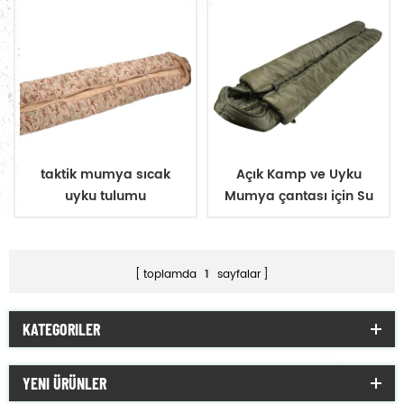
taktik mumya sıcak
Açık Kamp ve Uyku
uyku tulumu
Mumya çantası için Su
Geçirmez Askeri Taktik
Sıcak Uyku Tulumu
toplamda
1
sayfalar
KATEGORILER
YENI ÜRÜNLER