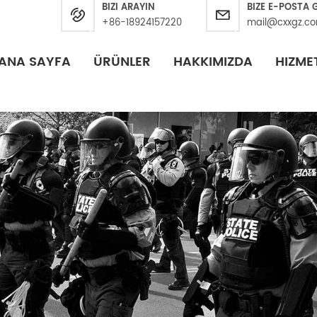
BIZI ARAYIN
BIZE E-POSTA
+86-18924157220
mail@cxxgz.c
ANA SAYFA
ÜRÜNLER
HAKKIMIZDA
HIZME