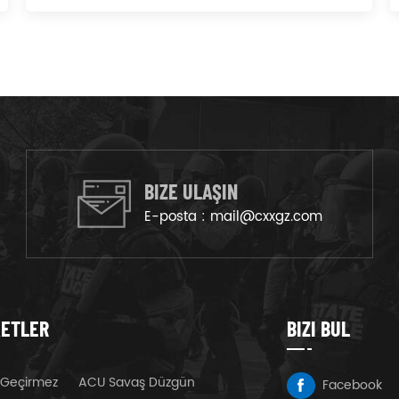
BIZE ULAŞIN
E-posta :
mail@cxxgz.com
KETLER
BIZI BUL
 Geçirmez
ACU Savaş Düzgün
Facebook