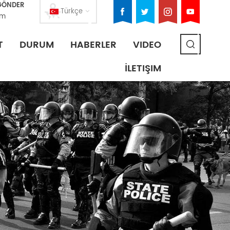
 GÖNDER
Türkçe
om
T
DURUM
HABERLER
VIDEO
İLETIŞIM