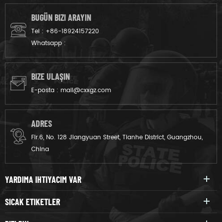
BUGÜN BIZI ARAYIN
Tel :
+86-18924157220
Whatsapp :
BIZE ULAŞIN
E-posta :
mail@cxxgz.com
ADRES
Flr.6, No. 128 Jiangyuan Street, Tianhe District, Guangzhou,
China
YARDIMA IHTIYACIM VAR
SICAK ETIKETLER