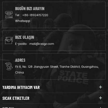
BUGÜN BIZI ARAYIN
Tel :
+86-18924157220
Whatsapp :
BIZE ULAŞIN
E-posta :
mail@cxxgz.com
ADRES
Flr.6, No. 128 Jiangyuan Street, Tianhe District, Guangzhou,
China
YARDIMA IHTIYACIM VAR
SICAK ETIKETLER