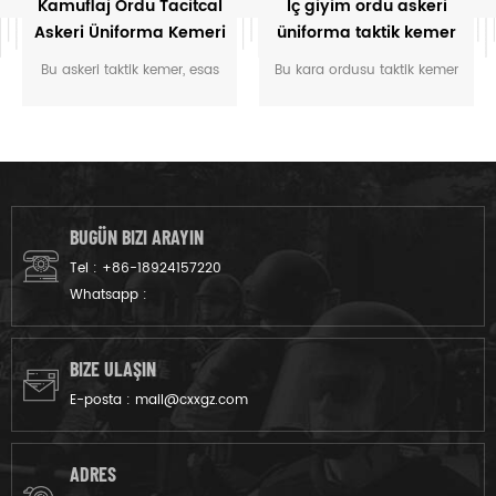
Kamuflaj Ordu Tacitcal
İç giyim ordu askeri
Askeri Üniforma Kemeri
üniforma taktik kemer
Bu askeri taktik kemer, esas
Bu kara ordusu taktik kemer
olarak askerler tarafından
özel askeri üniforma iç için
miitray üniformasının
özelleştirilmiş.
dışında kullanılır. Boyut:
130cm * 5cm, boyut
ayarlanabilir, farklı askerlerin
ihtiyaçlarını karşılar.
BUGÜN BIZI ARAYIN
Tel :
+86-18924157220
Whatsapp :
BIZE ULAŞIN
E-posta :
mail@cxxgz.com
ADRES