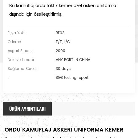
Bu kamuflaj ordu taktik kemer özel askeri üniforma
dışında için özelleştirilmiş.
Eşya Yok.:
BE03
Ödeme:
T/T, L/C
Asgari Sipariş:
2000
Nakliye Limanı:
ANY PORT IN CHINA
Sağlama Süresi:
30 days
:
SGS testing report
ÜRÜN AYRINTILARI
ORDU KAMUFLAJ ASKERİ ÜNİFORMA KEMER