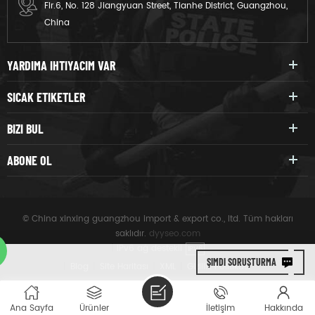
Flr.6, No. 128 Jiangyuan Street, Tianhe District, Guangzhou,
China
YARDIMA IHTIYACIM VAR
SICAK ETIKETLER
BIZI BUL
ABONE OL
© China xinxing guangzhou import & export co., ltd. Tüm hakları
saklıdır.
dyyseo.com
|
IPv6 ağ destekli
IPV6
ŞIMDI SORUŞTURMA
|
Blog
|
Site Haritası
|
XML
|
Gizlilik Politikası
Ana Sayfa
Ürünler
İletişim
Hakkında