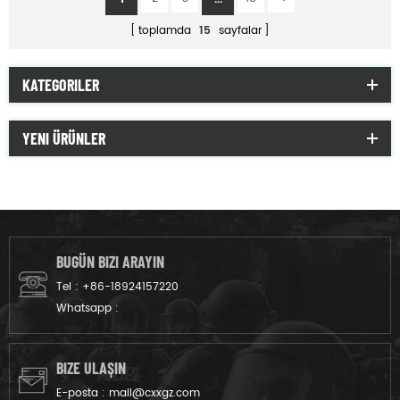
toplamda
15
sayfalar
KATEGORILER
YENI ÜRÜNLER
BUGÜN BIZI ARAYIN
Tel :
+86-18924157220
Whatsapp :
BIZE ULAŞIN
E-posta :
mail@cxxgz.com