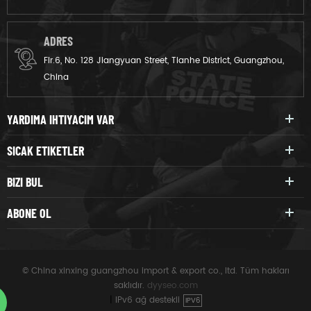
ADRES
Flr.6, No. 128 Jiangyuan Street, Tianhe District, Guangzhou,
China
YARDIMA IHTIYACIM VAR
SICAK ETIKETLER
BIZI BUL
ABONE OL
© China xinxing guangzhou import & export co., ltd. Tüm hakları
saklıdır.
dyyseo.com
|
IPv6 ağ destekli
IPV6