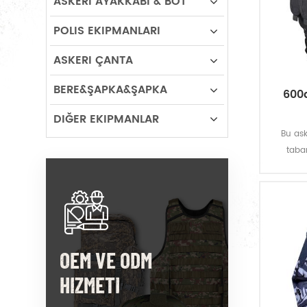
ASKERI AYAKKABI & BOT
POLIS EKIPMANLARI
ASKERI ÇANTA
BERE&ŞAPKA&ŞAPKA
600d
DIĞER EKIPMANLAR
Bu aske
taban
sunuyor.
kumaş ye
OEM VE ODM
HIZMETI