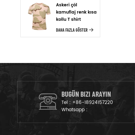
için üretim hattı üzerinde mal
Askeri çöl
kamuflaj renk kısa
ayarlayacağız.
kollu T shirt
DAHA FAZLA GÖSTER
BUGÜN BIZI ARAYIN
Tel :
+86-18924157220
Whatsapp :