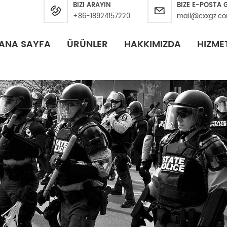
BIZI ARAYIN
BIZE E-POSTA
+86-18924157220
mail@cxxgz.c
ANA SAYFA
ÜRÜNLER
HAKKIMIZDA
HIZME