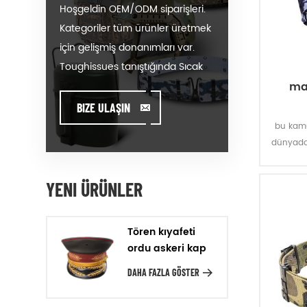
Hoşgeldin OEM/ODM siparişleri.
Kategoriler tüm ürünler üretmek
için gelişmiş donanımları var.
Toughissues tanıştığında Sıcak
Satış modeli üzerinde logo
ma
koymak veya siparişler üreten
BIZE ULAŞIN
size yardımcı olabiliriz. Tasarım
bu kamu
ve Yaratıcılık & Yenilikçi ayak
dünyada 
rengi mu
üzerinde durarak, ürün geliştirme
vb
değer müşterilerimize yardımcı
YENI ÜRÜNLER
oluyoruz. Kalite Güvencesi,
Teslimat Doğruluk & Maliyet
Tören kıyafeti
Etkinliği ile müşterilerimizin
ordu askeri kap
ürünleri imalatı. Tasarım
DAHA FAZLA GÖSTER
Müşterilerimizden makine
tarafından örnek tasarım veya