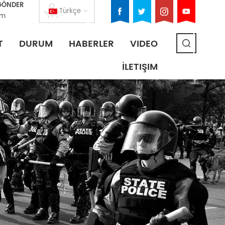
 GÖNDER
Türkçe
om
T
DURUM
HABERLER
VIDEO
İLETIŞIM