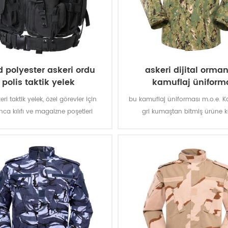
 polyester askeri ordu
askeri dijital orman
polis taktik yelek
kamuflaj üniform
ri taktik yelek, özel görevler için
bu kamuflaj üniforması m.o.e.
ca kılıfı ve magaizne poşetleri
gri kumaştan bitmiş ürüne 
 pvc kaplama ile polyester oxford
tasarladık.
lek dayanıklı ve su geçirmez hale
getirir.