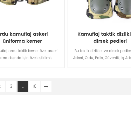
rdu kamuflaj askeri
Kamuflaj taktik dizlik
üniforma kemer
dirsek pedleri
flaj ordu taktik kemer özel askeri
Bu taktik dizlikler ve dirsek pedleri
rma dışında için özelleştirilmiş.
Askeri, Ordu, Polis, Güvenlik, İş Ad
için kullanılır.
2
3
...
10