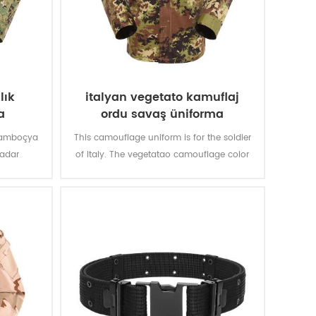
lık
italyan vegetato kamuflaj
a
ordu savaş üniforma
 Kamboçya
This camouflage uniform is for the soldier
kadar
of Italy. The vegetatao camouflage color
multicam fits field like Italian’s
environment.