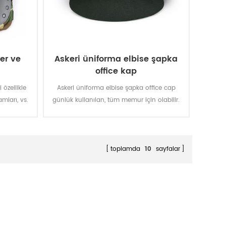
ler ve
Askeri üniforma elbise şapka
office kap
 özellikle
Askeri üniforma elbise şapka office cap
amları, vs.
günlük kullanılan, tüm memur için olabilir.
Üniforma takım elbise, memur takım elbise
ve diğer giyim için uygun olabilir.
toplamda
10
sayfalar