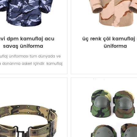
vi dpm kamuflaj acu
üç renk çöl kamuflaj
savaş üniforma
üniforma
flaj üniforması tüm dünyada ve
donanma askeri içindir. kamuflaj
lticam uyuyor okyanus, nehir, göl
.Gibi çoğu su battale alanı.