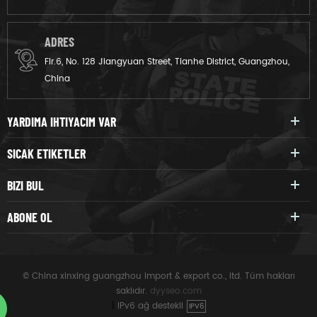
ADRES
Flr.6, No. 128 Jiangyuan Street, Tianhe District, Guangzhou,
China
YARDIMA IHTIYACIM VAR
SICAK ETIKETLER
BIZI BUL
ABONE OL
© China xinxing guangzhou import & export co., ltd. Tüm hakları
saklıdır.
dyyseo.com
|
IPv6 ağ destekli
IPV6