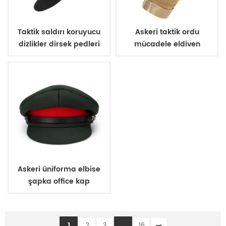
Taktik saldırı koruyucu
Askeri taktik ordu
dizlikler dirsek pedleri
mücadele eldiven
Askeri üniforma elbise
şapka office kap
1
...
2
3
16