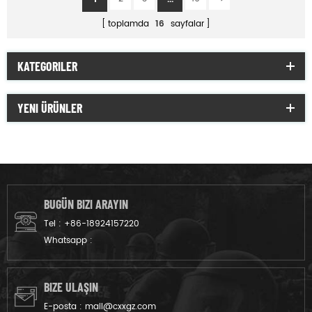
toplamda
16
sayfalar
KATEGORILER
YENI ÜRÜNLER
BUGÜN BIZI ARAYIN
Tel :
+86-18924157220
Whatsapp :
BIZE ULAŞIN
E-posta :
mail@cxxgz.com