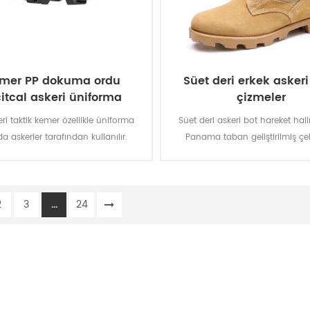
mer PP dokuma ordu
Süet deri erkek askeri
citcal askeri üniforma
çizmeler
ri taktik kemer özellikle üniforma
Süet deri askeri bot hareket hal
da askerler tarafından kullanılır.
Panama taban geliştirilmiş çek
cleated kalın vulkanize kauçuk il
Kaliteli, Dayanıklı, rahat, nefes
en kaliteli hakiki deri. İsteğe b
2
3
...
24
geçirmez, yağ dayanıklı, ateşe d
bıçak-dayanıklı fonksiyon