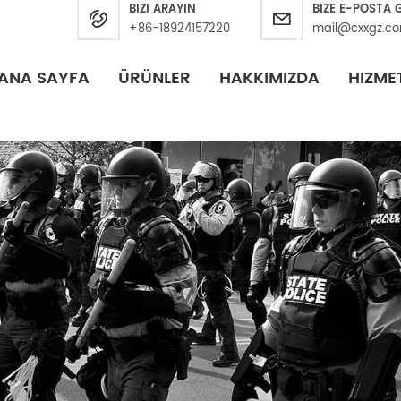
BIZI ARAYIN
BIZE E-POSTA
+86-18924157220
mail@cxxgz.c
ANA SAYFA
ÜRÜNLER
HAKKIMIZDA
HIZME