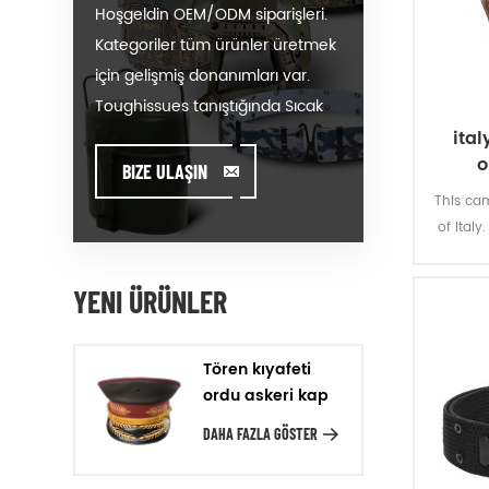
Hoşgeldin OEM/ODM siparişleri.
Kategoriler tüm ürünler üretmek
için gelişmiş donanımları var.
Toughissues tanıştığında Sıcak
Satış modeli üzerinde logo
ita
o
koymak veya siparişler üreten
BIZE ULAŞIN
size yardımcı olabiliriz. Tasarım
This cam
ve Yaratıcılık & Yenilikçi ayak
of Ital
mu
üzerinde durarak, ürün geliştirme
değer müşterilerimize yardımcı
YENI ÜRÜNLER
oluyoruz. Kalite Güvencesi,
Teslimat Doğruluk & Maliyet
Tören kıyafeti
Etkinliği ile müşterilerimizin
ordu askeri kap
ürünleri imalatı. Tasarım
DAHA FAZLA GÖSTER
Müşterilerimizden makine
tarafından örnek tasarım veya