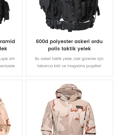
aramid
600d polyester askeri ordu
lek
polis taktik yelek
uşak zırh
Bu askeri taktik yelek, özel görevler için
seviyede.
tabanca kılıfı ve magaizne poşetleri
 şey sizi
sunuyor. pvc kaplama ile polyester oxford
eviye IIA
kumaş yelek dayanıklı ve su geçirmez hale
elekler
getirir.