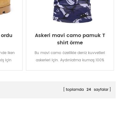
 ordu
Askeri mavi camo pamuk T
shirt örme
inde iken
Bu mavi camo özellikle deniz kuvvetleri
iş için
askerleri için. Aydınlatma kumaş:100%
e geliyor.
pamuk, örme, 160 gsm, yumuşak ve rahat,
 ulaşmada
nefes alabilen ve iyi ter emme, renk haslığı,
ağlı su
yıkama ve sürtünme 3-4 seviyesi
ayanıklı,
toplamda
24
sayfalar
u.