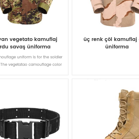
lyan vegetato kamuflaj
üç renk çöl kamuflaj
rdu savaş üniforma
üniforma
ouflage uniform is for the soldier
y. The vegetatao camouflage color
lticam fits field like Italian’s
environment.