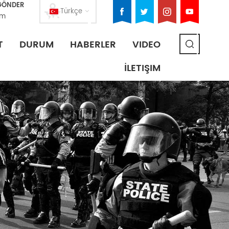
 GÖNDER
Türkçe
om
T
DURUM
HABERLER
VIDEO
İLETIŞIM