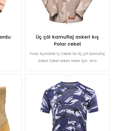
 ordu
Üç çöl kamuflaj askeri kış
Polar ceket
Polar Ayrılabilir İç Ceketi ile Üç çöl kamuflaj
Askeri Ceket askeri asker için. Ana
malzeme %100 polyester, kumaş dokuma
süreci var.