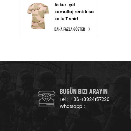
için üretim hattı üzerinde mal
Askeri çöl
kamuflaj renk kısa
ayarlayacağız.
kollu T shirt
DAHA FAZLA GÖSTER
BUGÜN BIZI ARAYIN
Tel :
+86-18924157220
Whatsapp :