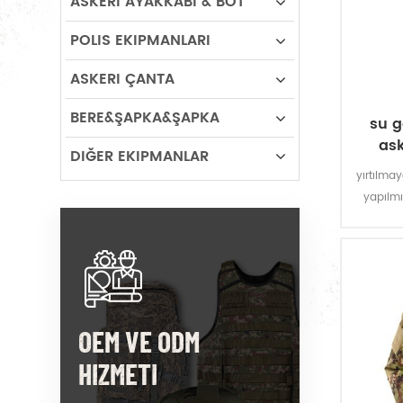
ASKERI AYAKKABI & BOT
POLIS EKIPMANLARI
ASKERI ÇANTA
BERE&ŞAPKA&ŞAPKA
su 
as
DIĞER EKIPMANLAR
yırtılma
yapılmı
daha i
olarak su
k
OEM VE ODM
HIZMETI