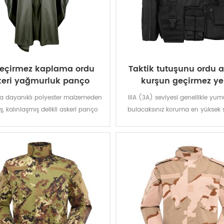
geçirmez kaplama ordu
Taktik tutuşunu ordu 
keri yağmurluk panço
kurşun geçirmez ye
ya dayanıklı polyester malzemeden
IIIA (3A) seviyesi genellikle yum
ş, kalınlaşmış delikli askeri panço
bulacaksınız koruma en yüksek 
yi hava koruması sağlar ve kalıcı
Yelek BB gun 44 magnum için her
 iticidir ve aşınmaya ve yırtılmaya
koruyacaktır. Bu büyük koruma. S
arşı son derece dayanıklıdır.
teklif veya II düzeyinde diğer y
yetinmeyin.