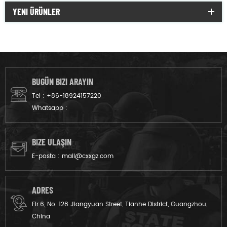
YENI ÜRÜNLER
BUGÜN BIZI ARAYIN
Tel :
+86-18924157220
Whatsapp :
BIZE ULAŞIN
E-posta :
mail@cxxgz.com
ADRES
Flr.6, No. 128 Jiangyuan Street, Tianhe District, Guangzhou,
China