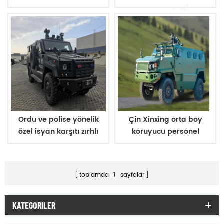
taşıyıcıları
taşıyıcıları
Ordu ve polise yönelik
Çin Xinxing orta boy
özel isyan karşıtı zırhlı
koruyucu personel
araç
taşıyıcı
toplamda
1
sayfalar
KATEGORILER