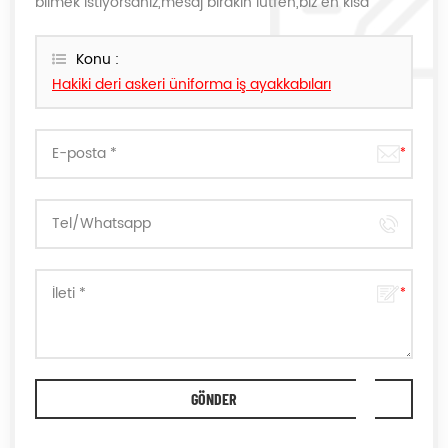
bilmek istiyorsanız,mesaj bırakın lütfen,biz en kısa
sürede size cevap verecektir.
Konu :
Hakiki deri askeri üniforma iş ayakkabıları