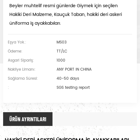
Beyler muhtelif resmi günlerde Giymek için seçilen
Hakiki Deri Malzeme, Kauçuk Taban, hakiki deri askeri
üniforma iş ayakkabıları.
Eşya Yok.:
MS03
Ödeme:
TT/LC
Asgari Sipariş:
1000
Nakliye Limanı:
ANY PORT IN CHINA
Sağlama Süresi:
40-50 days
:
SGS testing report
ÜRÜN AYRINTILARI