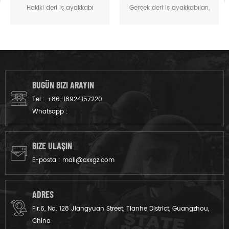
Hakiki deri iş ayakkabı
Gerçek deri iş ayakkabıları,
standart günlük ayakkabı
standart günlük ayakkabıları
olarak birçok kişi tarafından
olarak birçok kişi tarafından
giyilir ve dans yaygın olarak
giyilir ve dans, ordu subayı
kullanılan, subay ve özel
ve özel günler için yaygın
günler için vardır.
olarak kullanılır Bu sağlam
erkek subay ayakkabıları,
BUGÜN BIZI ARAYIN
askeri esintili dayanıklılığı
Tel :
+86-18924157220
çok yönlü kentsel veya dış
Whatsapp :
mekan kıyafetleri için
pürüzsüz bir siluetle
birleştiren cesur siyah beyaz
BIZE ULAŞIN
bir kontrast tasarıma
E-posta :
mail@cxxgz.com
sahiptir.
ADRES
Flr.6, No. 128 Jiangyuan Street, Tianhe District, Guangzhou,
China