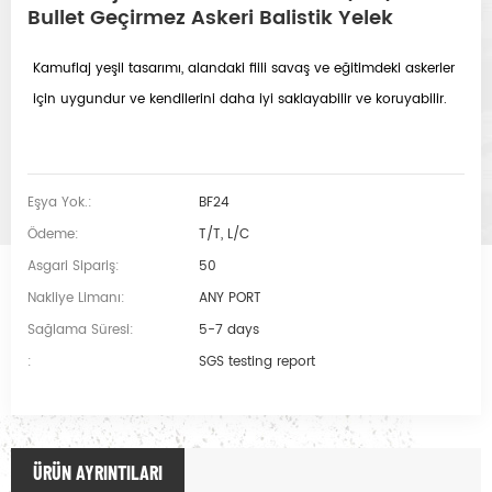
Bullet Geçirmez Askeri Balistik Yelek
Kamuflaj yeşil tasarımı, alandaki fiili savaş ve eğitimdeki askerler
için uygundur ve kendilerini daha iyi saklayabilir ve koruyabilir.
Eşya Yok.:
BF24
Ödeme:
T/T, L/C
Asgari Sipariş:
50
Nakliye Limanı:
ANY PORT
Sağlama Süresi:
5-7 days
:
SGS testing report
ÜRÜN AYRINTILARI