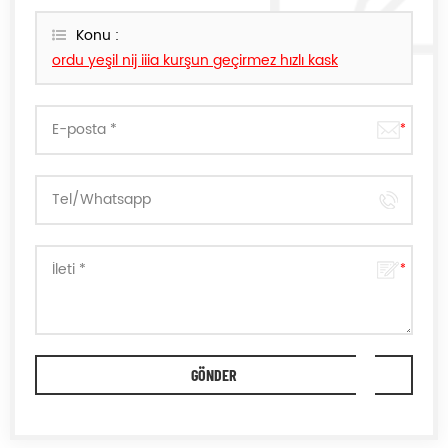
sürede size cevap verecektir.
Konu :
ordu yeşil nij iiia kurşun geçirmez hızlı kask