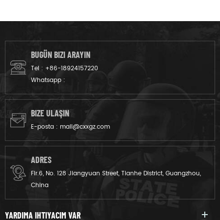
tabanca mermi, balistik kask
dayanabilir ve paraşüt
tüm seviye IIIA koruma
operasyonları için
sağlar (9mm ve .44 karşı)
tasarlanmış ve onaylanmıştır
0106.01 NIJ standart altında
yumuşak vücut zırhı için
BUGÜN BIZI ARAYIN
askerleri korumak için
Tel :
+86-18924157220
tasarlanmıştır.
Whatsapp :
BIZE ULAŞIN
E-posta :
mail@cxxgz.com
ADRES
Flr.6, No. 128 Jiangyuan Street, Tianhe District, Guangzhou,
China
YARDIMA IHTIYACIM VAR