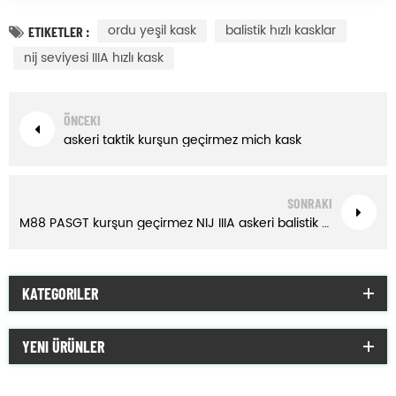
ordu yeşil kask
balistik hızlı kasklar
ETIKETLER :
nij seviyesi IIIA hızlı kask
ÖNCEKI
askeri taktik kurşun geçirmez mich kask
SONRAKI
M88 PASGT kurşun geçirmez NIJ IIIA askeri balistik kask
KATEGORILER
YENI ÜRÜNLER