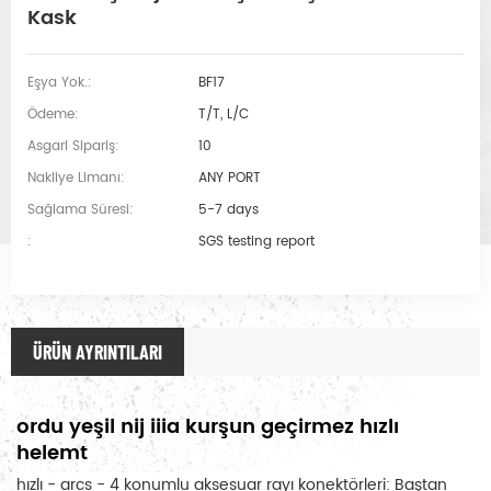
Kask
Eşya Yok.:
BF17
Ödeme:
T/T, L/C
Asgari Sipariş:
10
Nakliye Limanı:
ANY PORT
Sağlama Süresi:
5-7 days
:
SGS testing report
ÜRÜN AYRINTILARI
ordu yeşil nij iiia kurşun geçirmez hızlı
helemt
hızlı - arcs - 4 konumlu aksesuar rayı konektörleri: Baştan 