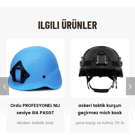
ILGILI ÜRÜNLER
Ordu PROFESYONEL NIJ
askeri taktik kurşun
seviye IIIA PASGT
geçirmez mich kask
kurşun geçirmez
Modern balistik kask
çene kayışı ve tutma, 115 lb
balistik askeri kurşun
şarapnel, parçalanma gibi
gerilim yüklemesine
geçirmez kask