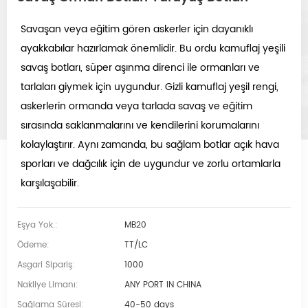
Savaşan veya eğitim gören askerler için dayanıklı
ayakkabılar hazırlamak önemlidir.
Bu ordu kamuflaj yeşili
savaş botları, süper aşınma direnci ile ormanları ve
tarlaları giymek için uygundur. Gizli kamuflaj yeşil rengi,
askerlerin ormanda veya tarlada savaş ve eğitim
sırasında saklanmalarını ve kendilerini korumalarını
kolaylaştırır. Aynı zamanda, bu sağlam botlar açık hava
sporları ve dağcılık için de uygundur ve zorlu ortamlarla
karşılaşabilir.
Eşya Yok.:
MB20
Ödeme:
TT/LC
Asgari Sipariş:
1000
Nakliye Limanı:
ANY PORT IN CHINA
Sağlama Süresi:
40-50 days