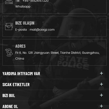
Tel :
+86-18924157220
Whatsapp :
BIZE ULAŞIN
E-posta :
mail@cxxgz.com
ADRES
Flr.6, No. 128 Jiangyuan Street, Tianhe District, Guangzhou,
China
YARDIMA IHTIYACIM VAR
SICAK ETIKETLER
BIZI BUL
ABONE OL