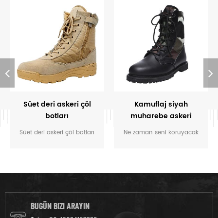
Süet deri askeri çöl
Kamuflaj siyah
botları
muharebe askeri
orman botları
Süet deri askeri çöl botları
Ne zaman seni koruyacak
askerler tarafından
dayanıklı ayakkabı olması
muharebe veya taktik eğitim
önemlidir görevin
sırasında giyilmek için
yürütülmesi ve hızlı hareket
tasarlanmış botlar. Kaliteli
edin. Kamuflaj siyah
Dayanıklı ve iyidir.
muharebe askeri orman
botları iyi bir seçimdir.
BUGÜN BIZI ARAYIN