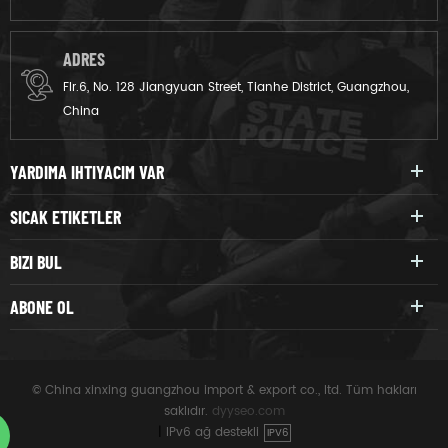
ADRES
Flr.6, No. 128 Jiangyuan Street, Tianhe District, Guangzhou,
China
YARDIMA IHTIYACIM VAR
SICAK ETIKETLER
BIZI BUL
ABONE OL
© China xinxing guangzhou import & export co., ltd. Tüm hakları
saklıdır.
dyyseo.com
|
IPv6 ağ destekli
IPV6