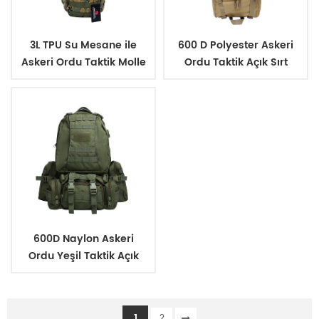
3L TPU Su Mesane ile
600 D Polyester Askeri
Askeri Ordu Taktik Molle
Ordu Taktik Açık Sırt
Yürüyüş Sırt Çantası Su
Çantası 65L
Torbası
600D Naylon Askeri
Ordu Yeşil Taktik Açık
Sırt Çantası 45L
1
2