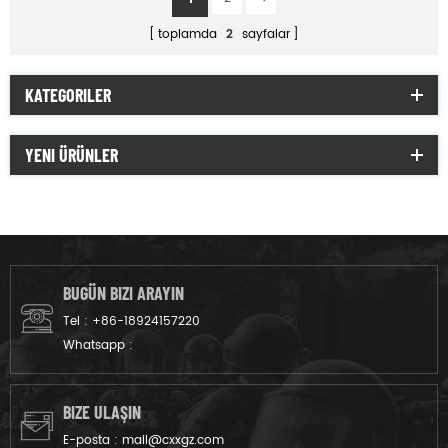
toplamda
2
sayfalar
KATEGORILER
YENI ÜRÜNLER
BUGÜN BIZI ARAYIN
Tel :
+86-18924157220
Whatsapp :
BIZE ULAŞIN
E-posta :
mail@cxxgz.com