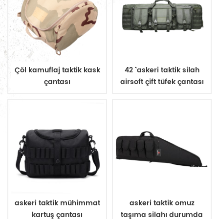
Çöl kamuflaj taktik kask
42 `` askeri taktik silah
çantası
airsoft çift tüfek çantası
taşımak
askeri taktik mühimmat
askeri taktik omuz
kartuş çantası
taşıma silahı durumda